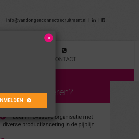
info@vandongenconnectrecruitment.nl
|
|
×
OUK
BLOG
CONTACT
arom solliciteren?
Zeer innovatieve organisatie met
diverse productlancering in de pijplijn