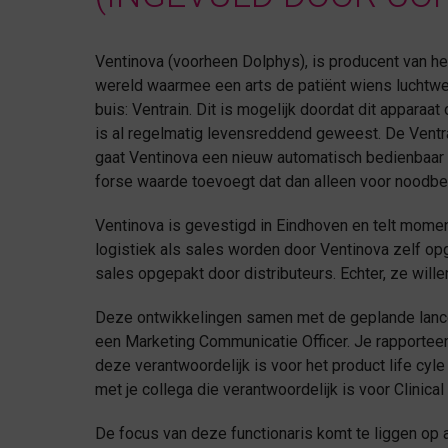
Ventinova (voorheen Dolphys), is producent van h
wereld waarmee een arts de patiënt wiens luchtw
buis: Ventrain. Dit is mogelijk doordat dit apparaat
is al regelmatig levensreddend geweest. De Ventra
gaat Ventinova een nieuw automatisch bedienbaar a
forse waarde toevoegt dat dan alleen voor noodb
Ventinova is gevestigd in Eindhoven en telt mom
logistiek als sales worden door Ventinova zelf o
sales opgepakt door distributeurs. Echter, ze will
Deze ontwikkelingen samen met de geplande lance
een Marketing Communicatie Officer. Je rapporteer
deze verantwoordelijk is voor het product life cy
met je collega die verantwoordelijk is voor Clinic
De focus van deze functionaris komt te liggen op