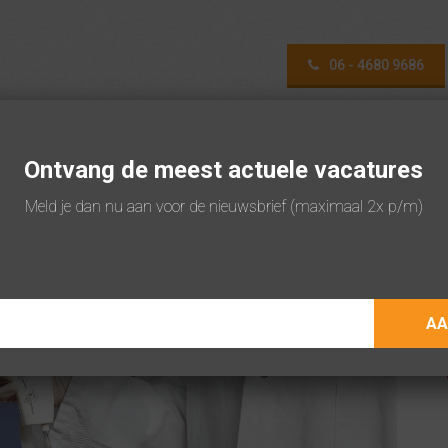
06 - 4680 9686
Ontvang de meest actuele vacatures
KANDIDATEN
WERKGEVERS
OVER AN
Meld je dan nu aan voor de nieuwsbrief (maximaal 2x p/m)
Wa