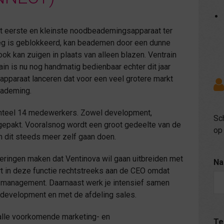
et eerste en kleinste noodbeademingsapparaat ter
eg is geblokkeerd, kan beademen door een dunne
 ook kan zuigen in plaats van alleen blazen. Ventrain
in is nu nog handmatig bedienbaar echter dit jaar
pparaat lanceren dat voor een veel grotere markt
eademing.
enteel 14 medewerkers. Zowel development,
Sch
pgepakt. Vooralsnog wordt een groot gedeelte van de
op 
en dit steeds meer zelf gaan doen.
ringen maken dat Ventinova wil gaan uitbreiden met
Na
t in deze functie rechtstreeks aan de CEO omdat
le management. Daarnaast werk je intensief samen
al development en met de afdeling sales.
 alle voorkomende marketing- en
Te