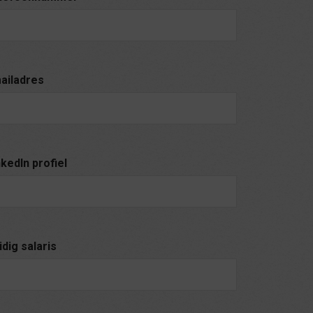
ailadres
nkedIn profiel
idig salaris