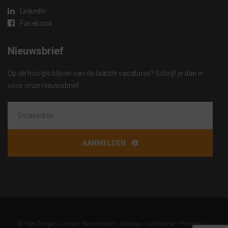
LinkedIn
Facebook
Nieuwsbrief
Op de hoogte blijven van de laatste vacatures? Schrijf je dan in
voor onze nieuwsbrief.
© Van Dongen Connect Recruitment •
Sitemap
•
Disclaimer
•
Privacy
•