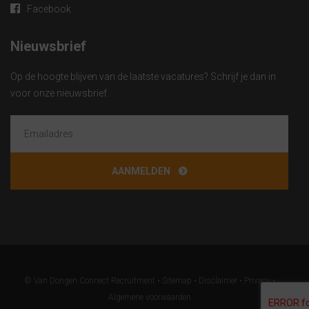
Facebook
Nieuwsbrief
Op de hoogte blijven van de laatste vacatures? Schrijf je dan in
voor onze nieuwsbrief.
© Van Dongen Connect Recruitment •
Sitemap
•
Disclaimer
•
Privacy
•
Algemene voorwaarden