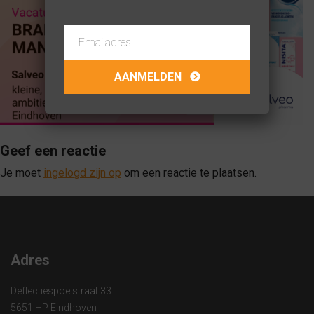
Geef een reactie
Je moet
ingelogd zijn op
om een reactie te plaatsen.
Adres
Deflectiespoelstraat 33
5651 HP Eindhoven