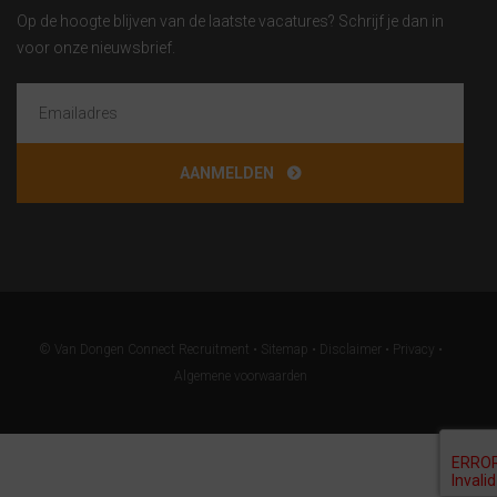
Op de hoogte blijven van de laatste vacatures? Schrijf je dan in
voor onze nieuwsbrief.
© Van Dongen Connect Recruitment •
Sitemap
•
Disclaimer
•
Privacy
•
Algemene voorwaarden