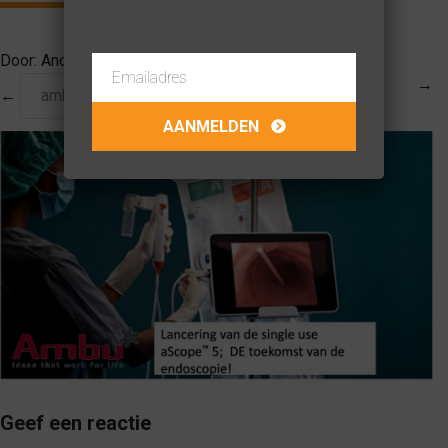
Door:
Anouk van Dongen
op
27-04-2022
→
←
ambu
Geef een reactie