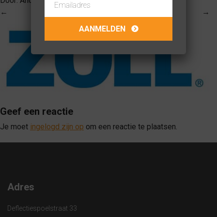
Door:
Anouk van Dongen
op
02-10-2015
←
→
Geef een reactie
Je moet
ingelogd zijn op
om een reactie te plaatsen.
Adres
Deflectiespoelstraat 33