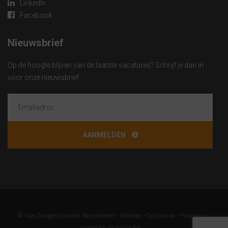
LinkedIn
Facebook
Nieuwsbrief
Op de hoogte blijven van de laatste vacatures? Schrijf je dan in
voor onze nieuwsbrief.
© Van Dongen Connect Recruitment •
Sitemap
•
Disclaimer
•
Privacy
•