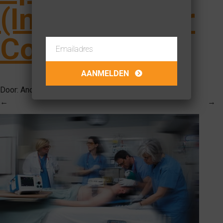
(Ingevuld door
Connect)
Door:
Anouk van Dongen
op
19-04-2016
←
→