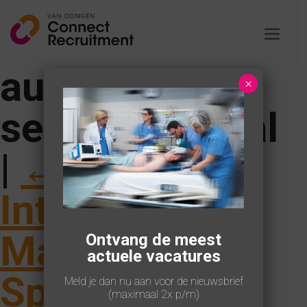
Toggle
navigat
autopulse-r-
×
series-hospital
|
←
International
Marketing
Ontvang de meest
actuele vacatures
Specialist
Meld je dan nu aan voor de nieuwsbrief
(maximaal 2x p/m)