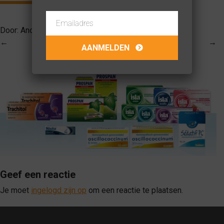
Door:
Anouk van Dongen
op
14-10-2017
←
→
Geef een reactie
Je moet
ingelogd zijn op
om een reactie te plaatsen.