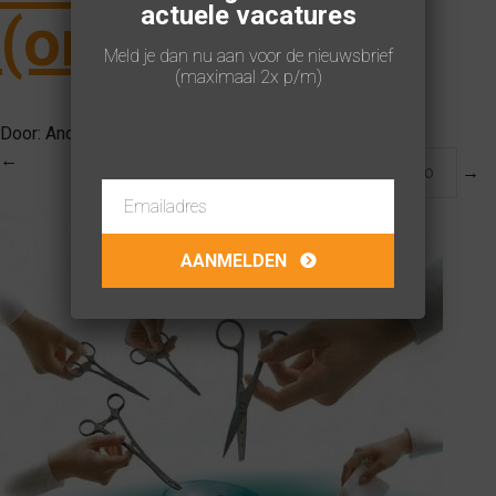
actuele vacatures
(on hold)
Meld je dan nu aan voor de nieuwsbrief
(maximaal 2x p/m)
Door:
Anouk van Dongen
op
09-04-2018
←
logo
→