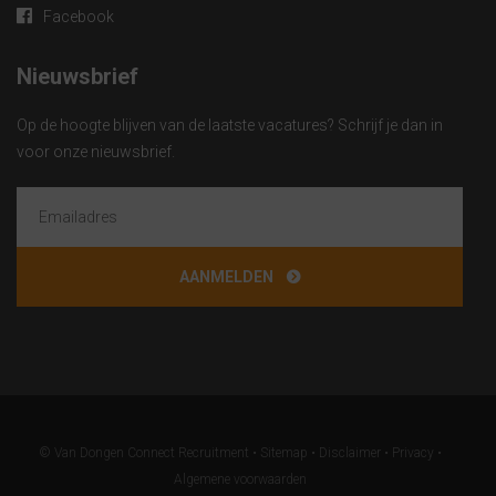
Facebook
Nieuwsbrief
Op de hoogte blijven van de laatste vacatures? Schrijf je dan in
voor onze nieuwsbrief.
© Van Dongen Connect Recruitment •
Sitemap
•
Disclaimer
•
Privacy
•
Algemene voorwaarden