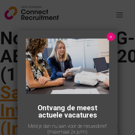
Toggle
navigat
NotPaddedPNG-
×
ABENA_Staff_2
(104) |
←
Salesmanager
Intramuraal
Ontvang de meest
actuele vacatures
(Ingevuld door
Meld je dan nu aan voor de nieuwsbrief
(maximaal 2x p/m)