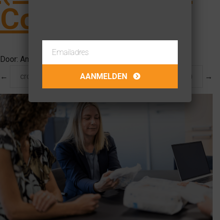
Connect)
Door:
Anouk van Dongen
op
15-09-2025
←
cropped-nieuw-logo-1-1.png
Logo Abena (1)
→