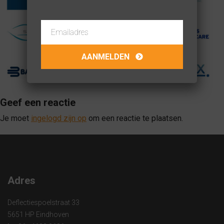
Geef een reactie
Je moet
ingelogd zijn op
om een reactie te plaatsen.
Adres
Deflectiespoelstraat 33
5651 HP Eindhoven