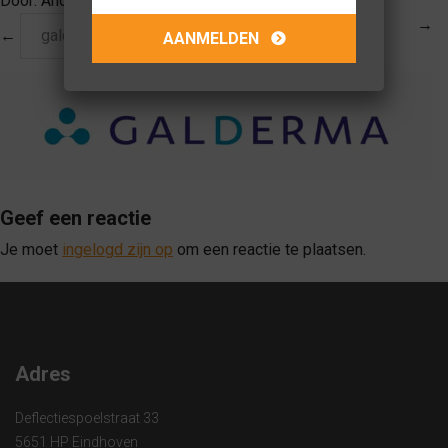
Door:
Anouk van Dongen
op
01-12-2016
→
←
galderma-2
Geef een reactie
Je moet
ingelogd zijn op
om een reactie te plaatsen.
Adres
Deflectiespoelstraat 33
5651 HP Eindhoven